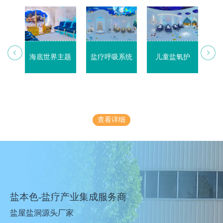
海底世界主题
盐疗呼吸系统
儿童盐氧护
儿
查看详细
盐本色-盐疗产业集成服务商
盐屋盐洞源头厂家